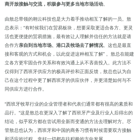
商开放接触与交流，积极参与更多当地市场活动
。
由敖总带领的翱云科技也是大力着手推动相互了解的一员。敖
总表示：“有时候我们在贸易板块，想要采取更适合各方、更灵
活也更便捷的贸易措施，最有效让人理解并信任的方法就是请
合作方
亲自到当地市场、港口及牧场去了解情况
。这也是最直
接和客观的方式和机会，以此促进这种相互了解” 。敖总在能建
立各方更牢固合作关系和有效沟通上从不吝啬投入。此方法不
仅得到了西班牙供应方的极高评价和正面反馈，敖总也认为自
己在这个过程中更了解西班牙的供应伙伴，并更清楚如何与不
同供应方进行合作。
“西班牙牧草行业的企业管理者和代表们通常都有很高的素质和
品行。“这是敖总在更深入了解了西班牙产业及行业人后得出的
结论，似乎双方都在尝试用全新而变通的方法去理解对方。尽
管敖总也认为，西班牙和中国的商务习惯有时候需要双方接触
和适应的过程，幸好一切都在往积极的方向发展。