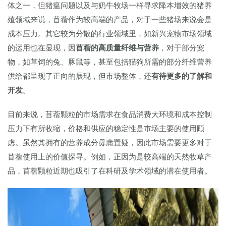
体之一，但猪瘟问题以及与奶牛牧场一样寻求降本增效的猪养
殖领域来说，苜蓿作为较高端的产品，对于一些猪场来说会是
成本压力。其它较为分散的行业领域里，如新兴宠物市场领域
的运用也在显现，因
苜蓿的高质量纤维与营养
，对于部分宠
物，如草饲的兔、豚鼠等，甚至包括猫狗所需的部分纤维营养
供给都呈现了正向的展现，但市场整体，还
有待更多的了解和
开发
。
目前来说，苜蓿颗粒的市场需求在食品消费大环境和成本控制
压力下有所收缩，价格和供应的稳定性是市场主要的使用顾
虑。虽然其拥有的营养成分毋庸置疑，因此市场需要更多对于
苜蓿使用上的价值探寻。例如，正因为是较高端的天然牧草产
品，苜蓿颗粒近期也吸引了在科研及学术领域的潜在使用者。