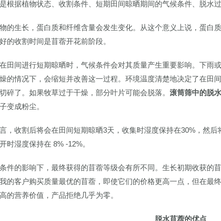
是根据植物状态、收割条件、短期田间晾晒期间的气候条件、脱水
物的生长，蛋白质和纤维含量会发生变化。从这个意义上说，蛋白
好的收割时间是苜蓿开花前阶段。
在田间进行短期晾晒时，气候条件会对其质量产生重要影响。下雨
燥的情况下，会缩短并改善这一过程。环境温度清楚地决定了在田
切碎了。如果牧草过于干燥，部分叶片可能会脱落。
滚筒筛中的脱
子变成粉尘。
言，收割后将会在田间短期晾晒3天，收集时湿度保持在30%，然后将其放
开时湿度保持在 8% -12%。
条件的影响下，最终获得的苜蓿等级会有所不同。生长初期收获的
我的客户购买质量最优的苜蓿，即使它们的价格更高一点，但在最
高的营养价值，产品拒绝几乎为零。
脱水苜蓿的优点