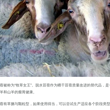
蓿被称为“牧草女王”。脱水苜蓿作为晒干苜蓿质量改进的替代品，
羊和山羊的瘤胃健康。
蓿有草捆与颗粒型，如果使用得当，可以尝试生产适应各个阶段类