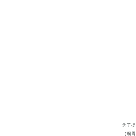
为了提
（瘤胃