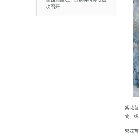
功召开
紫花苜
物、绵
紫花苜