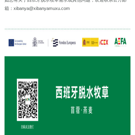
箱：xibanya@xibanyamuxu.com