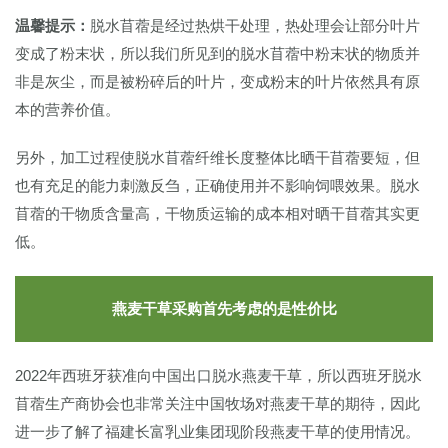
温馨提示：
脱水苜蓿是经过热烘干处理，热处理会让部分叶片
变成了粉末状，所以我们所见到的脱水苜蓿中粉末状的物质并
非是灰尘，而是被粉碎后的叶片，变成粉末的叶片依然具有原
本的营养价值。
另外，加工过程使脱水苜蓿纤维长度整体比晒干苜蓿要短，但
也有充足的能力刺激反刍，正确使用并不影响饲喂效果。脱水
苜蓿的干物质含量高，干物质运输的成本相对晒干苜蓿其实更
低。
燕麦干草采购首先考虑的是性价比
2022年西班牙获准向中国出口脱水燕麦干草，所以西班牙脱水
苜蓿生产商协会也非常关注中国牧场对燕麦干草的期待，因此
进一步了解了福建长富乳业集团现阶段燕麦干草的使用情况。