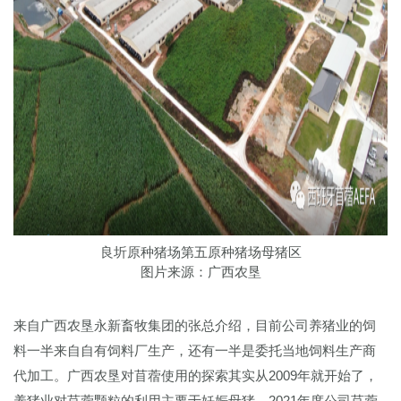
良圻原种猪场第五原种猪场母猪区
图片来源：广西农垦
来自广西农垦永新畜牧集团的张总介绍，目前公司养猪业的饲
料一半来自自有饲料厂生产，还有一半是委托当地饲料生产商
代加工。广西农垦对苜蓿使用的探索其实从2009年就开始了，
养猪业对苜蓿颗粒的利用主要于妊娠母猪。2021年度公司苜蓿