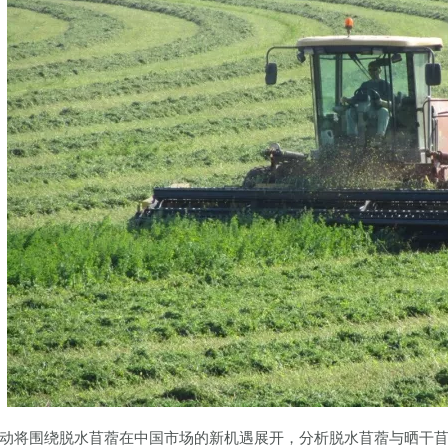
动将围绕脱水苜蓿在中国市场的新机遇展开，分析脱水苜蓿与晒干