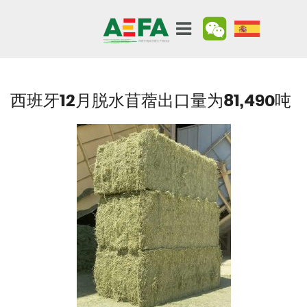
西班牙12月脱水苜蓿出口量为81,490吨