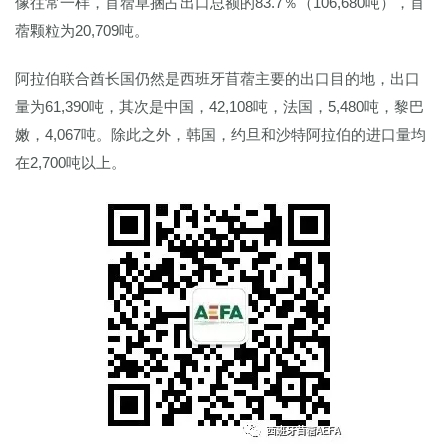
像往常一样，苜蓿草捆占出口总额的83.7％（106,680吨），苜
蓿颗粒为20,709吨。
阿拉伯联合酋长国仍然是西班牙苜蓿主要的出口目的地，出口
量为61,390吨，其次是中国，42,108吨，法国，5,480吨，黎巴
嫩，4,067吨。除此之外，韩国，约旦和沙特阿拉伯的进口量均
在2,700吨以上。