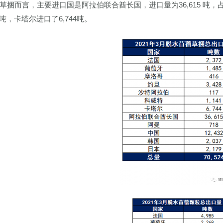
草捆而言，主要进口国是阿拉伯联合酋长国，进口量为36,615 吨，
32吨，卡塔尔进口了6,744吨。