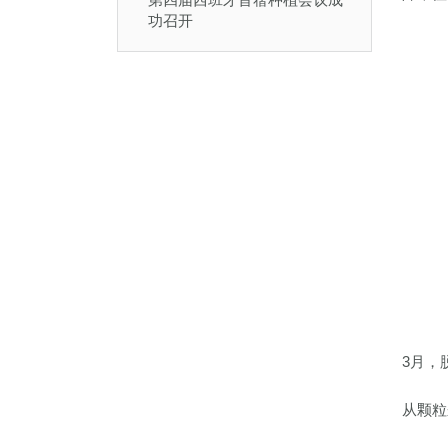
功召开
3月，
从颗粒