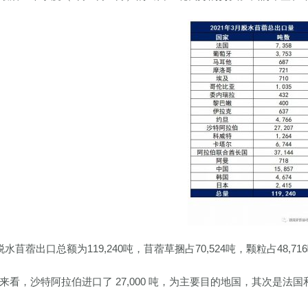
脱水苜蓿出口总额为119,240吨，苜蓿草捆占70,524吨，颗粒占48,71
来看，沙特阿拉伯进口了 27,000 吨，为主要目的地国，其次是法国和中国