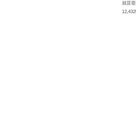
就苜蓿
12,4