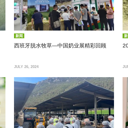
新闻
新
西班牙脱水牧草—中国奶业展精彩回顾
2
7月江城武汉，一场奶业伙伴齐聚的盛典拉开帷幕!
西
JULY 26, 2024
JU